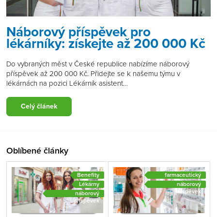
Náborový příspěvek pro
lékárníky: získejte až 200 000 Kč
Do vybraných měst v České republice nabízíme náborový
příspěvek až 200 000 Kč. Přidejte se k našemu týmu v
lékárnách na pozici Lékárník asistent…
Celý článek
Oblíbené články
Benefity
farmaceutický
asistent
Lékárny
náborový
příspěvek
náborový
příspěvek