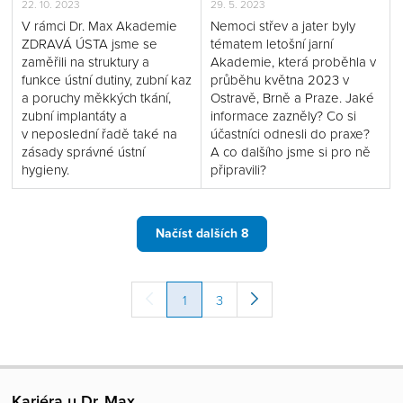
22. 10. 2023
29. 5. 2023
uchováváme po dobu jednoho roku. Toto nastavení
V rámci Dr. Max Akademie
Nemoci střev a jater byly
můžete kdykoliv upravit
ZDE
.
ZDRAVÁ ÚSTA jsme se
tématem letošní jarní
Bližší informace o ukládání a využívání cookies touto
zaměřili na struktury a
Akademie, která proběhla v
webovou stránkou, o době vypršení jednotlivých cookies
funkce ústní dutiny, zubní kaz
průběhu května 2023 v
a o Vašich právech v souvislosti se zpracováním
a poruchy měkkých tkání,
Ostravě, Brně a Praze. Jaké
zubní implantáty a
informace zazněly? Co si
cookies naleznete v
prohlášení o cookies
a v
v neposlední řadě také na
účastníci odnesli do praxe?
Obecných zásadách zpracování osobních údajů
.
zásady správné ústní
A co dalšího jsme si pro ně
hygieny.
připravili?
Načíst dalších 8
1
3
Kariéra u Dr. Max