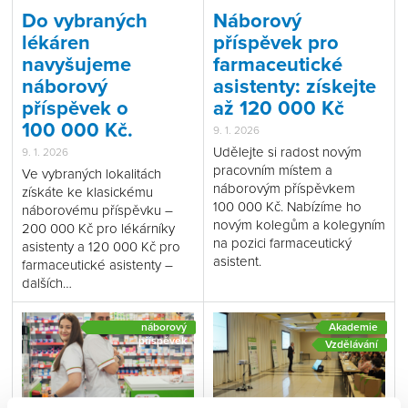
Do vybraných
Náborový
lékáren
příspěvek pro
navyšujeme
farmaceutické
náborový
asistenty: získejte
příspěvek o
až 120 000 Kč
100 000 Kč.
9. 1. 2026
Udělejte si radost novým
9. 1. 2026
pracovním místem a
Ve vybraných lokalitách
náborovým příspěvkem
získáte ke klasickému
100 000 Kč. Nabízíme ho
náborovému příspěvku –
novým kolegům a kolegyním
200 000 Kč pro lékárníky
na pozici farmaceutický
asistenty a 120 000 Kč pro
asistent.
farmaceutické asistenty –
dalších…
náborový
Akademie
příspěvek
Vzdělávání