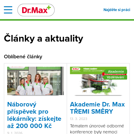
Najděte si práci
Články a aktuality
Oblíbené články
Akademie
Vzdělávání
Náborový
Akademie Dr. Max
příspěvek pro
TŘEMI SMĚRY
lékárníky: získejte
13. 3. 2023
až 200 000 Kč
Tématem únorové odborné
konference byly nemoci
9. 1. 2026