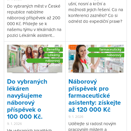
ušní, nosní a krční a
Do vybraných měst v České
možnosti jejich řešení. Co na
republice nabízíme
konferenci zaznělo? Co si
náborový příspěvek až 200
odnést do expediční praxe?
000 Kč. Přidejte se k
našemu týmu v lékárnách na
pozici Lékárník asistent…
Benefity
farmaceutický
asistent
Lékárny
náborový
příspěvek
náborový
příspěvek
Do vybraných
Náborový
lékáren
příspěvek pro
navyšujeme
farmaceutické
náborový
asistenty: získejte
příspěvek o
až 120 000 Kč
100 000 Kč.
9. 1. 2026
Udělejte si radost novým
9. 1. 2026
pracovním místem a
Ve vybraných lokalitách