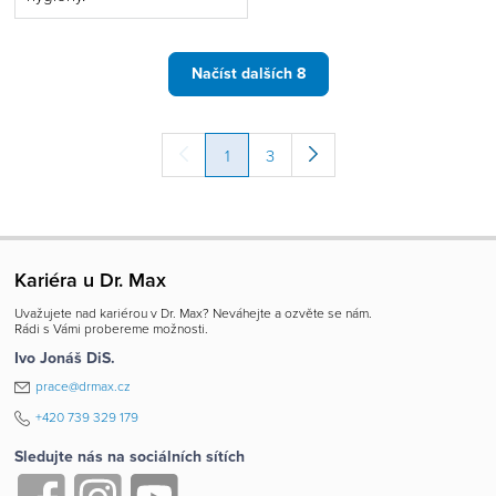
a o Vašich právech v souvislosti se zpracováním
cookies naleznete v
prohlášení o cookies
a v
Obecných zásadách zpracování osobních údajů
.
Načíst dalších 8
1
3
Kariéra u Dr. Max
Uvažujete nad kariérou v Dr. Max? Neváhejte a ozvěte se nám.
Rádi s Vámi probereme možnosti.
Ivo Jonáš DiS.
prace@drmax.cz
+420 739 329 179
Sledujte nás na sociálních sítích