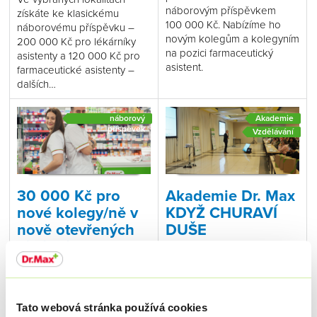
náborovým příspěvkem
získáte ke klasickému
100 000 Kč. Nabízíme ho
náborovému příspěvku –
novým kolegům a kolegyním
200 000 Kč pro lékárníky
na pozici farmaceutický
asistenty a 120 000 Kč pro
asistent.
farmaceutické asistenty –
dalších…
náborový
Akademie
příspěvek
Vzdělávání
30 000 Kč pro
Akademie Dr. Max
nové kolegy/ně v
KDYŽ CHURAVÍ
nově otevřených
DUŠE
lékárnách
25. 11. 2024
Předmětem podzimní Dr.
9. 1. 2025
Max Akademie KDYŽ
Uchazečům na pozici
CHURAVÍ DUEŠE byly
Lékárník asistent, Vedoucí
duševní poruchy. Zaměřili
Tato webová stránka používá cookies
lékárník a Farmaceutický