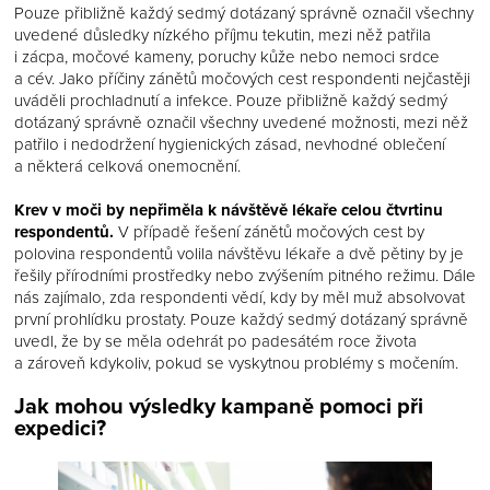
Pouze přibližně každý sedmý dotázaný správně označil všechny
uvedené důsledky nízkého příjmu tekutin, mezi něž patřila
i zácpa, močové kameny, poruchy kůže nebo nemoci srdce
a cév. Jako příčiny zánětů močových cest respondenti nejčastěji
uváděli prochladnutí a infekce. Pouze přibližně každý sedmý
dotázaný správně označil všechny uvedené možnosti, mezi něž
patřilo i nedodržení hygienických zásad, nevhodné oblečení
a některá celková onemocnění.
Krev v moči by nepřiměla k návštěvě lékaře celou čtvrtinu
respondentů.
V případě řešení zánětů močových cest by
polovina respondentů volila návštěvu lékaře a dvě pětiny by je
řešily přírodními prostředky nebo zvýšením pitného režimu. Dále
nás zajímalo, zda respondenti vědí, kdy by měl muž absolvovat
první prohlídku prostaty. Pouze každý sedmý dotázaný správně
uvedl, že by se měla odehrát po padesátém roce života
a zároveň kdykoliv, pokud se vyskytnou problémy s močením.
Jak mohou výsledky kampaně pomoci při
expedici?