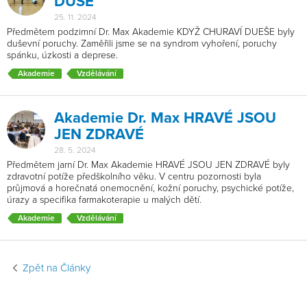
DUŠE
25. 11. 2024
Pomocí tlačítka „Podrobné nastavení“ můžete zvolit, pro
Předmětem podzimní Dr. Max Akademie KDYŽ CHURAVÍ DUEŠE byly
jaké účely ukládání a využívání cookies poskytnete Váš
duševní poruchy. Zaměřili jsme se na syndrom vyhoření, poruchy
spánku, úzkosti a deprese.
souhlas.
Akademie
Vzdělávání
Váš souhlas s nastavením ukládání cookies
Akademie Dr. Max HRAVÉ JSOU
uchováváme po dobu jednoho roku. Toto nastavení
JEN ZDRAVÉ
můžete kdykoliv upravit
ZDE
.
28. 5. 2024
Bližší informace o ukládání a využívání cookies touto
Předmětem jarní Dr. Max Akademie HRAVÉ JSOU JEN ZDRAVÉ byly
webovou stránkou, o době vypršení jednotlivých cookies
zdravotní potíže předškolního věku. V centru pozornosti byla
průjmová a horečnatá onemocnění, kožní poruchy, psychické potíže,
a o Vašich právech v souvislosti se zpracováním
úrazy a specifika farmakoterapie u malých dětí.
cookies naleznete v
prohlášení o cookies
a v
Akademie
Vzdělávání
Obecných zásadách zpracování osobních údajů
.
Zpět na Články