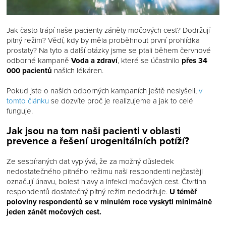
Jak často trápí naše pacienty záněty močových cest? Dodržují
pitný režim? Vědí, kdy by měla proběhnout první prohlídka
prostaty? Na tyto a další otázky jsme se ptali během červnové
odborné kampaně
Voda a zdraví
, které se účastnilo
přes 34
000 pacientů
našich lékáren.
Pokud jste o našich odborných kampaních ještě neslyšeli,
v
tomto článku
se dozvíte proč je realizujeme a jak to celé
funguje.
Jak jsou na tom naši pacienti v oblasti
prevence a řešení urogenitálních potíží?
Ze sesbíraných dat vyplývá, že za možný důsledek
nedostatečného pitného režimu naši respondenti nejčastěji
označují únavu, bolest hlavy a infekci močových cest. Čtvrtina
respondentů dostatečný pitný režim nedodržuje.
U téměř
poloviny respondentů se v minulém roce vyskytl minimálně
jeden zánět močových cest.