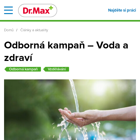
Najděte si práci
Domů
Články a aktuality
Odborná kampaň – Voda a
zdraví
Odborná kampaň
Vzdělávání