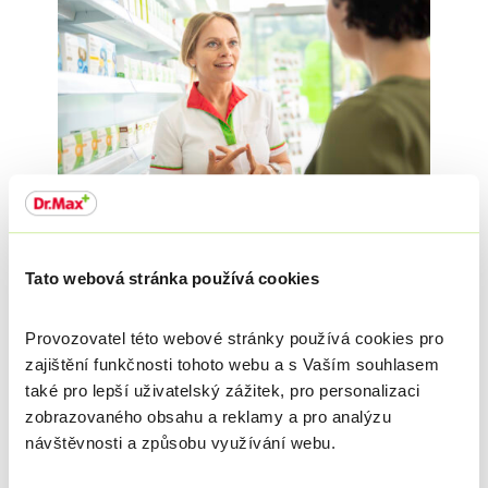
Odborná kampaň prokázala, že příčiny zánětů močových cest,
situace, při kterých je vhodná návštěva u lékaře, a důsledky
Tato webová stránka používá cookies
nedostatečného pitného režimu zná pouze menšina
oslovených. Podobně
pouze menšina oslovených dodržuje
kombinaci vhodných postupů při zánětech močových cest.
Provozovatel této webové stránky používá cookies pro
zajištění funkčnosti tohoto webu a s Vaším souhlasem
Intervence potíží s močovými cestami vyžaduje nalézt příčinu
také pro lepší uživatelský zážitek, pro personalizaci
potíží, ulevit od příznaků a posílit celkový zdravotní stav. Proto je
zobrazovaného obsahu a reklamy a pro analýzu
pro nás vždy zásadní poznat pacienta a jeho potíže. Otázky „Pro
koho?“, „Na jaké potíže?“, „Jak dlouho potíže trvají?“, „S čím se
návštěvnosti a způsobu využívání webu.
léčíte?“ jsou zde zcela namístě.