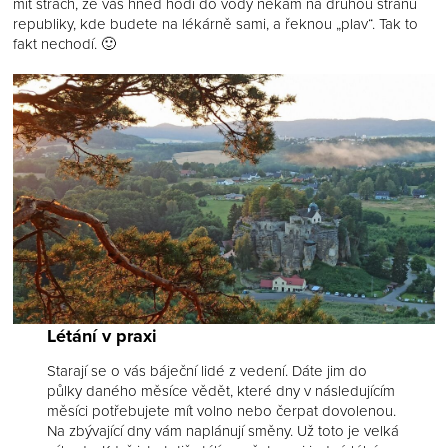
mít strach, že vás hned hodí do vody někam na druhou stranu
republiky, kde budete na lékárně sami, a řeknou „plav“. Tak to
fakt nechodí. 🙂
Létání v praxi
Starají se o vás báječní lidé z vedení. Dáte jim do
půlky daného měsíce vědět, které dny v následujícím
měsíci potřebujete mít volno nebo čerpat dovolenou.
Na zbývající dny vám naplánují směny. Už toto je velká