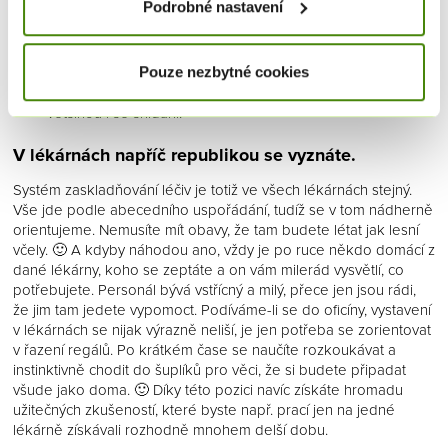
Kliknutím na tlačítko "Rozumím a souhlasím" vyjádříte
Podrobné nastavení
do účtárny. Peníze za ubytování posílají téměř
Váš souhlas s ukládáním a vyžíváním cookies pro
obratem zpátky na váš účet. Můžete také čerpat
firemní zálohu 10 000 Kč, a nesahat tak do svých
všechny výše uvedené účely a s předáváním údajů o
Pouze nezbytné cookies
peněz vůbec. Cena musí být do určité částky za noc,
chování na webu pro zobrazení cílené reklamy na
ale vždy jsem se do tohoto limitu v pohodě vešla,
sociálních sítích a reklamních sítích na dalších webech.
většinou i se snídaní.
Tento souhlas je dobrovolný.
V lékárnách napříč republikou se vyznáte.
Kliknutím na tlačítko „Pouze nezbytné cookies“
Systém zaskladňování léčiv je totiž ve všech lékárnách stejný.
odmítnete ukládání a využívání cookies, které nejsou
Vše jde podle abecedního uspořádání, tudíž se v tom nádherně
nezbytně nutné pro fungování této webové stránky a
orientujeme. Nemusíte mít obavy, že tam budete létat jak lesní
jejích funkcí, které se rozhodnete využívat.
včely. 🙂 A kdyby náhodou ano, vždy je po ruce někdo domácí z
dané lékárny, koho se zeptáte a on vám milerád vysvětlí, co
potřebujete. Personál bývá vstřícný a milý, přece jen jsou rádi,
Pomocí tlačítka „Podrobné nastavení“ můžete zvolit, pro
že jim tam jedete vypomoct. Podíváme-li se do oficíny, vystavení
jaké účely ukládání a využívání cookies poskytnete Váš
v lékárnách se nijak výrazně neliší, je jen potřeba se zorientovat
souhlas.
v řazení regálů. Po krátkém čase se naučíte rozkoukávat a
instinktivně chodit do šuplíků pro věci, že si budete připadat
všude jako doma. 🙂 Díky této pozici navíc získáte hromadu
užitečných zkušeností, které byste např. prací jen na jedné
Váš souhlas s nastavením ukládání cookies
lékárně získávali rozhodně mnohem delší dobu.
uchováváme po dobu jednoho roku. Toto nastavení