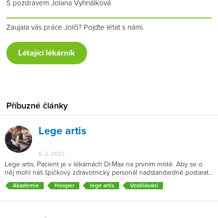
S pozdravem Jolana Vyhnálková
Zaujala vás práce Jolči? Pojďte létat s námi.
Létající lékárník
Příbuzné články
Lege artis
6. 2. 2023
Lege artis. Pacient je v lékárnách Dr.Max na prvním místě. Aby se o
něj mohl náš špičkový zdravotnický personál nadstandardně postarat…
Akademie
Hooper
lege artis
Vzdělávání