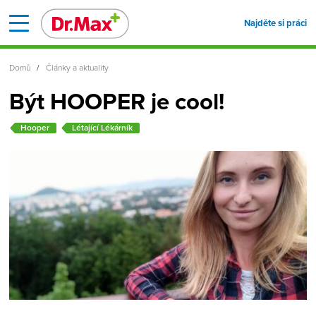
Najděte si práci
Domů
Články a aktuality
Být HOOPER je cool!
Hooper
Létající Lékárník