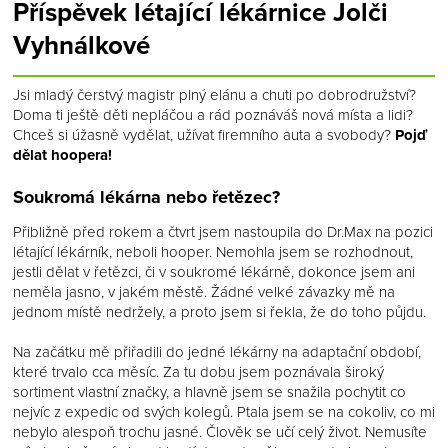
Příspěvek létající lékárnice Jolči
Vyhnálkové
Jsi mladý čerstvý magistr plný elánu a chuti po dobrodružství?
Doma ti ještě děti nepláčou a rád poznáváš nová místa a lidi?
Chceš si úžasně vydělat, užívat firemního auta a svobody?
Pojď
dělat hoopera!
Soukromá lékárna nebo řetězec?
Přibližně před rokem a čtvrt jsem nastoupila do Dr.Max na pozici
létající lékárník, neboli hooper. Nemohla jsem se rozhodnout,
jestli dělat v řetězci, či v soukromé lékárně, dokonce jsem ani
neměla jasno, v jakém městě. Žádné velké závazky mě na
jednom místě nedržely, a proto jsem si řekla, že do toho půjdu.
Na začátku mě přiřadili do jedné lékárny na adaptační období,
které trvalo cca měsíc. Za tu dobu jsem poznávala široký
sortiment vlastní značky, a hlavně jsem se snažila pochytit co
nejvíc z expedic od svých kolegů. Ptala jsem se na cokoliv, co mi
nebylo alespoň trochu jasné. Člověk se učí celý život. Nemusíte