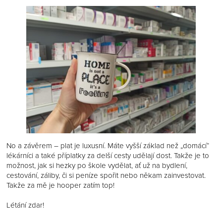
můžete kdykoliv upravit
ZDE
.
Bližší informace o ukládání a využívání cookies touto
webovou stránkou, o době vypršení jednotlivých cookies
a o Vašich právech v souvislosti se zpracováním
cookies naleznete v
prohlášení o cookies
a v
Obecných zásadách zpracování osobních údajů
.
No a závěrem – plat je luxusní. Máte vyšší základ než „domácí“
lékárníci a také příplatky za delší cesty udělají dost. Takže je to
možnost, jak si hezky po škole vydělat, ať už na bydlení,
cestování, záliby, či si peníze spořit nebo někam zainvestovat.
Takže za mě je hooper zatím top!
Létání zdar!