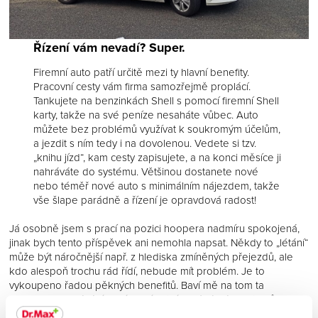
Řízení vám nevadí? Super.
Firemní auto patří určitě mezi ty hlavní benefity.
Pracovní cesty vám firma samozřejmě proplácí.
Tankujete na benzinkách Shell s pomocí firemní Shell
karty, takže na své peníze nesaháte vůbec. Auto
můžete bez problémů využívat k soukromým účelům,
a jezdit s ním tedy i na dovolenou. Vedete si tzv.
„knihu jízd“, kam cesty zapisujete, a na konci měsíce ji
nahráváte do systému. Většinou dostanete nové
nebo téměř nové auto s minimálním nájezdem, takže
vše šlape parádně a řízení je opravdová radost!
Já osobně jsem s prací na pozici hoopera nadmíru spokojená,
jinak bych tento příspěvek ani nemohla napsat. Někdy to „létání“
může být náročnější např. z hlediska zmíněných přejezdů, ale
kdo alespoň trochu rád řídí, nebude mít problém. Je to
vykoupeno řadou pěkných benefitů. Baví mě na tom ta
svoboda, poznávání nových míst, lidí na lékárnách, klientů,
mravů, zvyků, nářečí… I při tom řízení se dá dělat spousta věcí,