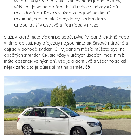
výhoda. Když jste totiž stálí zaměstnanci jedné lékárny,
většinou je volno potřeba hlásit měsíce, někdy až půl
roku dopředu. Rozpis služeb kolegové sestavují
rozumně, není to tak, že byste byli jeden den v
Chebu, další v Ostravě a třetí třeba v Praze.
Služby, které máte víc dní po sobě, bývají v jedné lékárně nebo
v rámci oblasti, kdy přejezdy nejsou nikterak časově náročné a
dají se v pohodě zvládat. Čili v jednom měsíci můžete být i na
opačných stranách ČR, ale vždy v určitých úsecích, mezi nimiž
máte dostatek volných dní. Vše je o domluvě a všechno se dá
nějak zařídit, to je důležité mít na paměti. 🙂